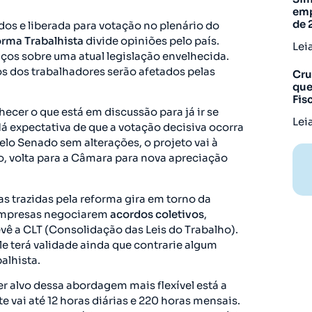
emp
de 
s e liberada para votação no plenário do
rma Trabalhista
divide opiniões pelo país.
Lei
nços sobre uma atual legislação envelhecida.
os dos trabalhadores serão afetados pelas
Cru
que
Fis
ecer o que está em discussão para já ir se
Lei
Há expectativa de que a votação decisiva ocorra
lo Senado sem alterações, o projeto vai à
o, volta para a Câmara para nova apreciação
s trazidas pela reforma gira em torno da
 empresas negociarem
acordos coletivos
,
vê a CLT (Consolidação das Leis do Trabalho).
le terá validade ainda que contrarie algum
alhista.
er alvo dessa abordagem mais flexível está a
te vai até 12 horas diárias e 220 horas mensais.