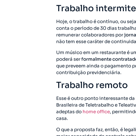
Trabalho intermit
Hoje, o trabalho é contínuo, ou se
conta o período de 30 dias trabalha
remunerar colaboradores por
jorna
não tem esse caráter de continuid
Um músico em um restaurante é um 
poderá ser
formalmente contrata
que preveem ainda o pagamento prop
contribuição previdenciária.
Trabalho remoto
Esse é outro ponto interessante d
Brasileira de Teletrabalho e Teleati
adeptas do
home office
, permitind
casa.
O que a proposta faz, então, é leg