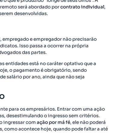
 o que é produzido “longe de seus olhos”. A
o remoto será abordado por
contrato individual
,
 serem desenvolvidas.
l
, empregado e empregador não precisarão
catos. Isso passa a ocorrer na própria
dvogados das partes.
as entidades está no caráter optativo que a
Hoje, o pagamento é obrigatório, sendo
e salário por ano, ainda que não seja
ho
te para os empresários. Entrar com uma ação
as, desestimulando o ingresso sem critérios.
ao ingressar com
ação por má fé
, ele não poderá
s, como acontece hoje, quando pode faltar a até