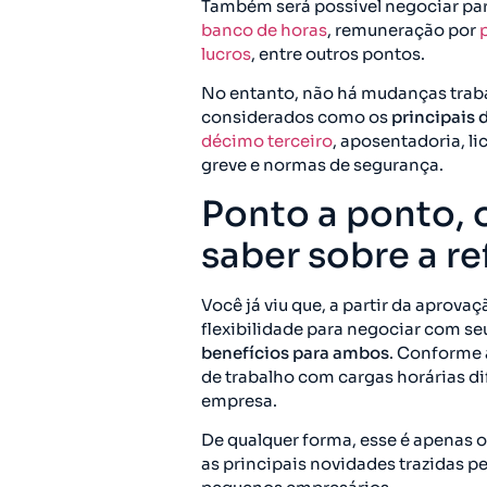
Também será possível negociar parc
banco de horas
, remuneração por
lucros
, entre outros pontos.
No entanto, não há mudanças traba
considerados como os
principais 
décimo terceiro
, aposentadoria, l
greve e normas de segurança.
Ponto a ponto, 
saber sobre a r
Você já viu que, a partir da aprova
flexibilidade para negociar com s
benefícios para ambos
. Conforme a
de trabalho com cargas horárias d
empresa.
De qualquer forma, esse é apenas 
as principais novidades trazidas p