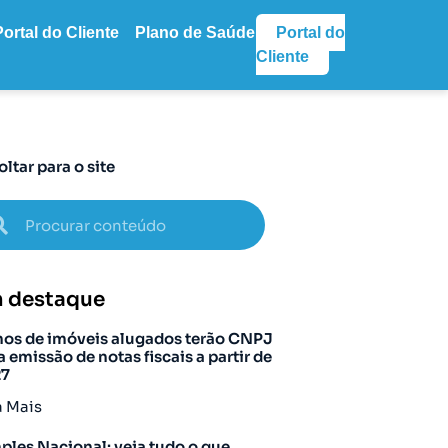
Portal do Cliente
Plano de Saúde
Portal do
Cliente
oltar para o site
 destaque
os de imóveis alugados terão CNPJ
a emissão de notas fiscais a partir de
27
a Mais
ples Nacional: veja tudo o que