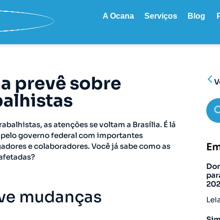
A Ocana
Serviços
Blog
ma prevê sobre
V
alhistas
alhistas, as atenções se voltam a Brasília. É lá
 pelo governo federal com importantes
Em
gadores e colaboradores. Você já sabe como as
afetadas?
Don
par
20
ve mudanças
Lei
Sim