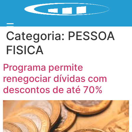
☰
Categoria:
PESSOA
FISICA
Programa permite
renegociar dívidas com
descontos de até 70%