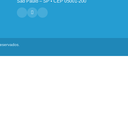
São Paulo – SP • CEP 05001-200
reservados.