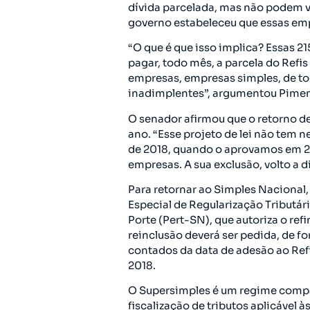
dívida parcelada, mas não podem vo
governo estabeleceu que essas emp
“O que é que isso implica? Essas 21
pagar, todo mês, a parcela do Refi
empresas, empresas simples, de tod
inadimplentes”, argumentou Pimen
O senador afirmou que o retorno de
ano. “Esse projeto de lei não te
de 2018, quando o aprovamos em 201
empresas. A sua exclusão, volto a d
Para retornar ao Simples Nacional,
Especial de Regularização Tributá
Porte (Pert-SN), que autoriza o ref
reinclusão deverá ser pedida, de fo
contados da data de adesão ao Refis
2018.
O Supersimples é um regime compa
fiscalização de tributos aplicável