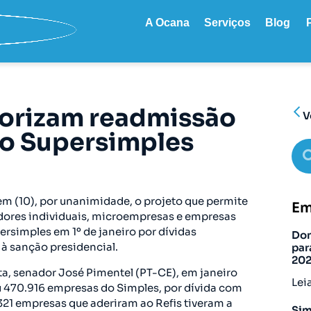
A Ocana
Serviços
Blog
orizam readmissão
V
o Supersimples
m (10), por unanimidade, o projeto que permite
Em
ores individuais, microempresas e empresas
rsimples em 1º de janeiro por dívidas
Don
i à sanção presidencial.
par
20
ta, senador José Pimentel (PT-CE), em janeiro
Lei
iu 470.916 empresas do Simples, por dívida com
.321 empresas que aderiram ao Refis tiveram a
Sim