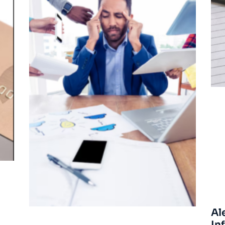
Al
In