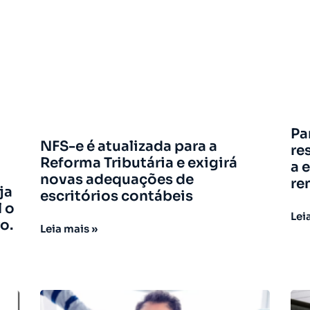
Pa
NFS-e é atualizada para a
re
Reforma Tributária e exigirá
a 
novas adequações de
re
ja
escritórios contábeis
l o
Lei
o.
Leia mais »