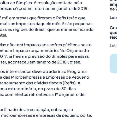
ltar ao Simples. A resolução editada pelo
emp
resas só podem retornar em janeiro de 2019.
de 
Lei
5 mil empresas que fizeram o Refis terão que
s mais os impostos daquele mês. E são pequenas
Cru
as as regiões do Brasil, que terminarão ficando
que
tel.
Fis
las não terá impacto aos cofres públicos neste
Lei
m nenhum impacto orçamentário. No Orçamento
7, já havia a previsão do Simples para essas
izer, aconteceu em janeiro de 2018”, disse.
 os interessados deverão aderir ao Programa
ria das Microempresas e Empresas de Pequeno
inanciamento das dívidas fiscais (Refis). A
rma extraordinária, no prazo de 30 dias
, com efeitos retroativos a 1º de janeiro de
rtilhado de arrecadação, cobrança e
 às microempresas e empresas de pequeno porte.