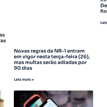
De
fi
Lei
as
ras
Novas regras da NR-1 entram
em vigor nesta terça-feira (26),
mas multas serão adiadas por
90 dias
Leia mais »