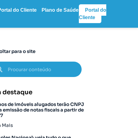
Portal do Cliente
Plano de Saúde
Portal do
Cliente
oltar para o site
 destaque
os de imóveis alugados terão CNPJ
a emissão de notas fiscais a partir de
27
a Mais
ples Nacional: veja tudo o que