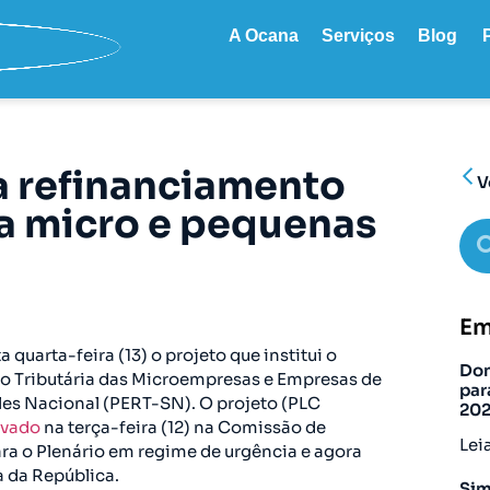
A Ocana
Serviços
Blog
 refinanciamento
V
ra micro e pequenas
Em
quarta-feira (13) o projeto que institui o
Don
o Tributária das Microempresas e Empresas de
par
es Nacional (PERT-SN). O projeto (PLC
20
ovado
na terça-feira (12) na Comissão de
Lei
ra o Plenário em regime de urgência e agora
 da República.
Sim