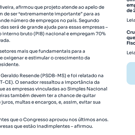
emp
iveira, afirmou que projeto atende ao apelo de
de 
m de ser “extremamente importante” para as
Lei
ande número de empregos no país. Segundo
idas será de grande ajuda para essas empresas –
Cru
 interno bruto (PIB) nacional e empregam 70%
que
vada.
Fis
a setores mais que fundamentais para a
Lei
e oxigenar e estimular o crescimento da
esidente.
o Geraldo Resende (PSDB-MS) e foi relatado na
T-CE). O senador ressaltou a importância da
ue as empresas vinculadas ao Simples Nacional
eiras também devem ter a chance de quitar
juros, multas e encargos, e, assim, evitar sua
ntes que o Congresso aprovou nos últimos anos.
resas que estão inadimplentes – afirmou.