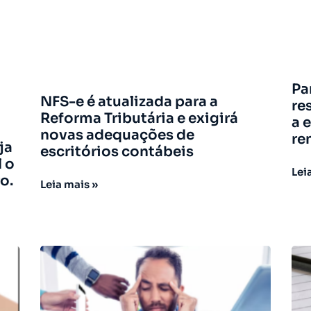
Pa
NFS-e é atualizada para a
re
Reforma Tributária e exigirá
a 
novas adequações de
re
ja
escritórios contábeis
l o
Lei
o.
Leia mais »