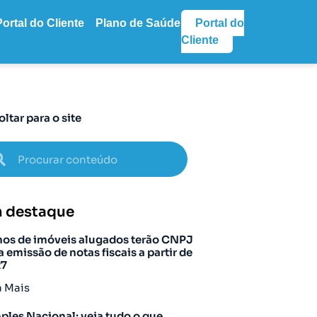
Portal do Cliente
Plano de Saúde
Portal do
Cliente
oltar para o site
 destaque
os de imóveis alugados terão CNPJ
a emissão de notas fiscais a partir de
27
a Mais
ples Nacional: veja tudo o que