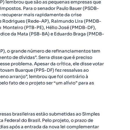
P) lembrou que são as pequenas empresas que
mpostos. Para o senador Paulo Bauer (PSDB-
se recuperar mais rapidamente da crise
e Rodrigues (Rede-AP), Raimundo Lira (PMDB-
 Monteiro (PTB-PE), Hélio José (PMDB-DF),
ídice da Mata (PSB-BA) e Eduardo Braga (PMDB-
SP), o grande número de refinanciamentos tem
ento de dívidas”. Serra disse que é preciso
sse problema. Apesar da crítica, ele disse votar
stovam Buarque (PPS-DF) fez ressalvas ao
eno arranjo”, lembrou que foi contrário à
elo fato de o projeto ser “um alívio” para as
esas brasileiras estão submetidas ao Simples
Federal do Brasil. Pelo projeto, o prazo de
dias após a entrada da nova lei complementar