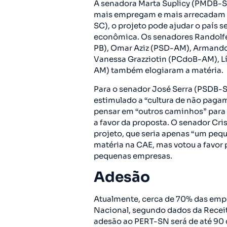
A senadora Marta Suplicy (PMDB-S
mais empregam e mais arrecadam i
SC), o projeto pode ajudar o país 
econômica. Os senadores Randolf
PB), Omar Aziz (PSD-AM), Armando
Vanessa Grazziotin (PCdoB-AM), L
AM) também elogiaram a matéria.
Para o senador José Serra (PSDB-
estimulado a “cultura de não pagam
pensar em “outros caminhos” para e
a favor da proposta. O senador Cri
projeto, que seria apenas “um pequ
matéria na CAE, mas votou a favor p
pequenas empresas.
Adesão
Atualmente, cerca de 70% das empr
Nacional, segundo dados da Receita 
adesão ao PERT-SN será de até 90 