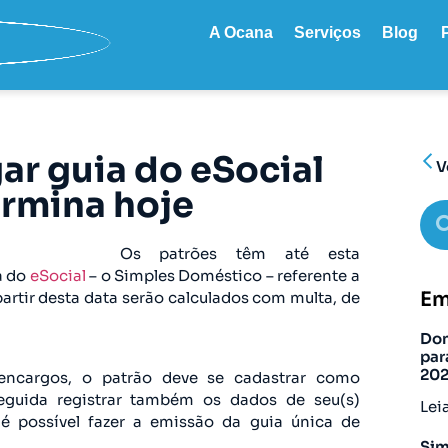
A Ocana
Serviços
Blog
ar guia do eSocial
V
ermina hoje
Os patrões têm até esta
a do
eSocial
– o Simples Doméstico – referente a
Em
artir desta data serão calculados com multa, de
Don
par
20
encargos, o patrão deve se cadastrar como
guida registrar também os dados de seu(s)
Lei
é possível fazer a emissão da guia única de
Sim