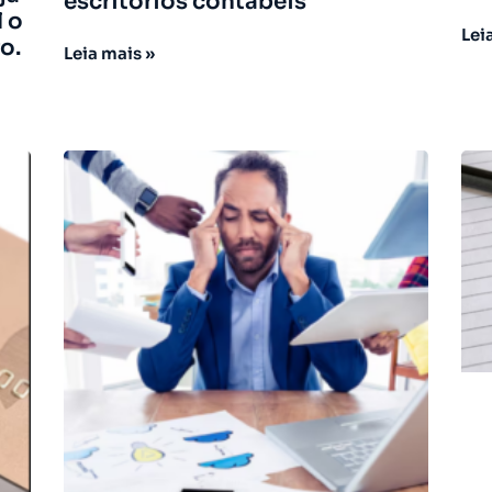
escritórios contábeis
l o
Lei
o.
Leia mais »