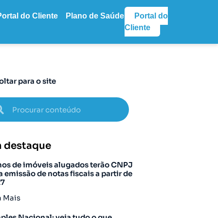
Portal do Cliente
Plano de Saúde
Portal do
Cliente
oltar para o site
 destaque
os de imóveis alugados terão CNPJ
a emissão de notas fiscais a partir de
27
a Mais
ples Nacional: veja tudo o que