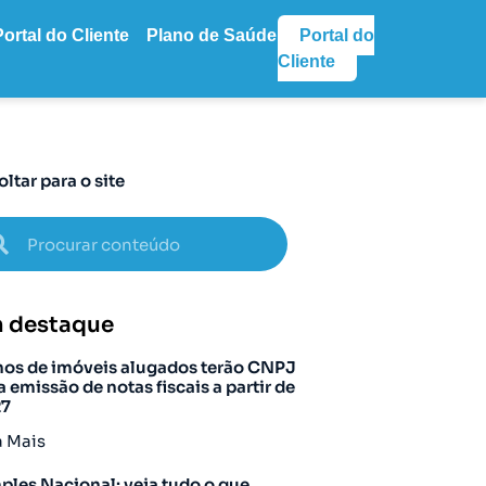
Portal do Cliente
Plano de Saúde
Portal do
Cliente
oltar para o site
 destaque
os de imóveis alugados terão CNPJ
a emissão de notas fiscais a partir de
27
a Mais
ples Nacional: veja tudo o que