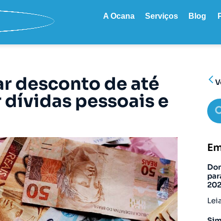
A Ocana
Serviços
Blog
ar desconto de até
V
 dívidas pessoais e
Em
Don
par
20
Lei
Sim