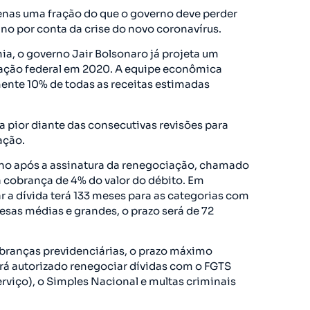
enas uma fração do que o governo deve perder
no por conta da crise do novo coronavírus.
ia, o governo Jair Bolsonaro já projeta um
dação federal em 2020. A equipe econômica
nte 10% de todas as receitas estimadas
a pior diante das consecutivas revisões para
ação.
ano após a assinatura da renegociação, chamado
á cobrança de 4% do valor do débito. Em
r a dívida terá 133 meses para as categorias com
sas médias e grandes, o prazo será de 72
obranças previdenciárias, o prazo máximo
erá autorizado renegociar dívidas com o FGTS
viço), o Simples Nacional e multas criminais