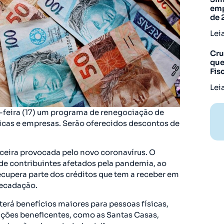
emp
de 
Lei
Cru
que
Fis
Lei
-feira (17) um programa de renegociação de
ísicas e empresas. Serão oferecidos descontos de
nceira provocada pelo novo coronavírus. O
o de contribuintes afetados pela pandemia, ao
upera parte dos créditos que tem a receber em
recadação.
erá benefícios maiores para pessoas físicas,
ições beneficentes, como as Santas Casas,