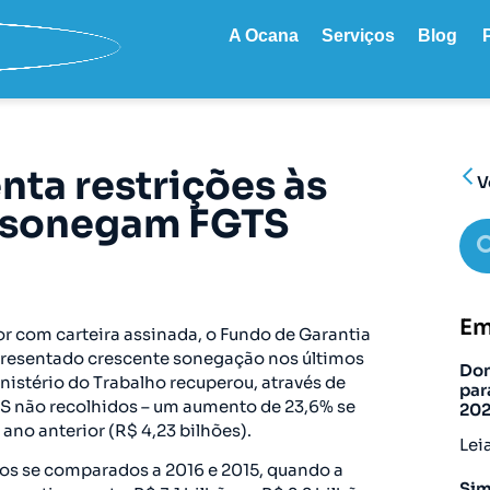
A Ocana
Serviços
Blog
ta restrições às
V
 sonegam FGTS
Em
or com carteira assinada, o Fundo de Garantia
resentado crescente sonegação nos últimos
Don
nistério do Trabalho recuperou, através de
par
GTS não recolhidos – um aumento de 23,6% se
20
no anterior (R$ 4,23 bilhões).
Lei
os se comparados a 2016 e 2015, quando a
Sim