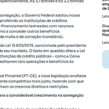
spectivamente, R$ 3,1 bilhões e R$ 2,2 bilhões
emp
de 
 sonegação, o Governo Federal adotou novas
Lei
proibindo as instituições de créditos
de financiamento lastreadas com recursos
Cru
que
mo a conceder outros benefícios
Fis
 de multa e de correção monetária).
Lei
 da Lei 13.805/2019, sancionada pelo presidente
de seu mandato. O texto em questão altera a Lei
tituições de crédito públicas – como a Caixa
realizarem tais operações e benefícios às
sé Pimentel (PT-CE), a nova legislação enaltece
iente competitivo mais justo, fazendo com que
enham os mesmos direitos e restrições.
ara o considerável crescimento na sonegação