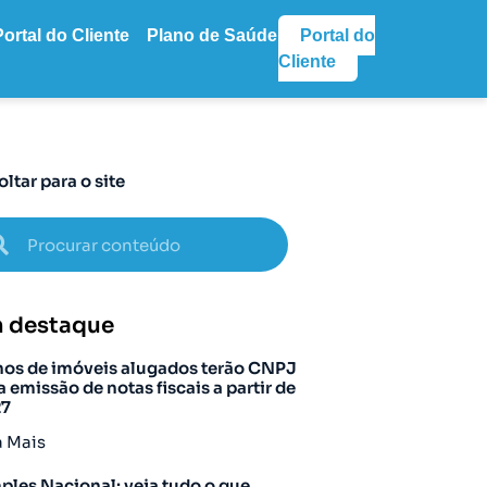
Portal do Cliente
Plano de Saúde
Portal do
Cliente
oltar para o site
 destaque
os de imóveis alugados terão CNPJ
a emissão de notas fiscais a partir de
27
a Mais
ples Nacional: veja tudo o que