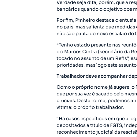
Verdade seja dita, porém, que a re
bancários quando o objetivo dos 
Por fim, Pinheiro destaca o entusi
no país, mas salienta que medidas 
não são pauta do novo escalão do 
“Tenho estado presente nas reuni
e o Marcos Cintra (secretário da 
tocado no assunto de um Refis”, es
prioridades, mas logo este assunto 
Trabalhador deve acompanhar depós
Como o próprio nome já sugere, o F
que por sua vez é sacado pelo me
cruciais. Desta forma, podemos af
vítima: o próprio trabalhador.
“Há casos específicos em que a leg
depositados a título de FGTS, in
reconhecimento judicial da rescisão