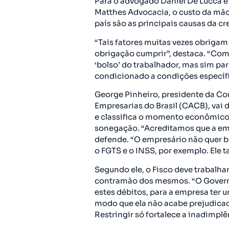
Para o advogado Daniel De Lucca e 
Matthes Advocacia, o custo da mão-
país são as principais causas da c
“Tais fatores muitas vezes obrigam
obrigação cumprir”, destaca. “Co
‘bolso’ do trabalhador, mas sim pa
condicionado a condições específi
George Pinheiro, presidente da C
Empresarias do Brasil (CACB), vai
e classifica o momento econômico
sonegação. “Acreditamos que a em
defende. “O empresário não quer bu
o FGTS e o INSS, por exemplo. Ele 
Segundo ele, o Fisco deve trabalha
contramão dos mesmos. “O Governo 
estes débitos, para a empresa ter
modo que ela não acabe prejudicad
Restringir só fortalece a inadimplê