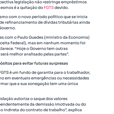
spectiva legislação não restringe empréstimos
mesmos é a quitação do
FGTS
devido.
asmo com o novo período político que se inicia
de refinanciamento de dívidas tributárias ainda
Governo.
ões com o Paulo Guedes (ministro da Economia)
Receita Federal), mas em nenhum momento foi
clarece. “Hoje o Governo tem outras
será melhor analisado pelas partes”.
itos para evitar futuras surpresas
GTS é um fundo de garantia para o trabalhador,
smo em eventuais emergências ou necessidades
irmar que a sua sonegação tem uma única
islação autoriza o saque dos valores
dependentemente da demissão imotivada ou do
 indireta do contrato de trabalho”, explica