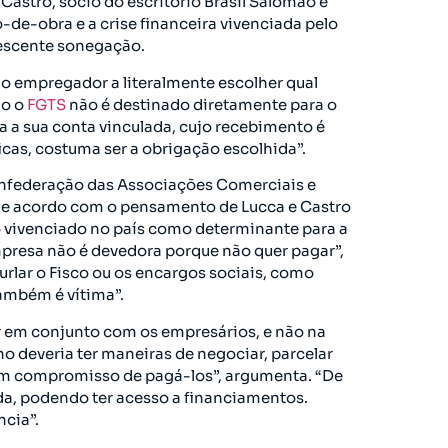
Castro, sócio do escritório Brasil Salomão e
de-obra e a crise financeira vivenciada pelo
rescente sonegação.
 o empregador a literalmente escolher qual
mo o
FGTS
não é destinado diretamente para o
ra a sua conta vinculada, cujo recebimento é
cas, costuma ser a obrigação escolhida”.
onfederação das Associações Comerciais e
 de acordo com o pensamento de Lucca e Castro
 vivenciado no país como determinante para a
presa não é devedora porque não quer pagar”,
rlar o Fisco ou os encargos sociais, como
também é vítima”.
r em conjunto com os empresários, e não na
deveria ter maneiras de negociar, parcelar
 um compromisso de pagá-los”, argumenta. “De
a, podendo ter acesso a financiamentos.
ncia”.