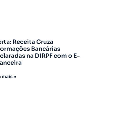
erta: Receita Cruza
formações Bancárias
claradas na DIRPF com o E-
nanceira
a mais »