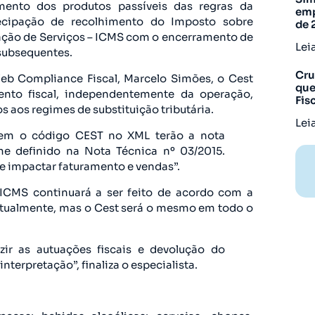
ento dos produtos passíveis das regras da
emp
ntecipação de recolhimento do Imposto sobre
de 
tação de Serviços – ICMS com o encerramento de
Lei
 subsequentes.
Cru
eb Compliance Fiscal, Marcelo Simões, o Cest
que
nto fiscal, independentemente da operação,
Fis
 aos regimes de substituição tributária.
Lei
rem o código CEST no XML terão a nota
rme definido na Nota Técnica nº 03/2015.
 impactar faturamento e vendas”.
 ICMS continuará a ser feito de acordo com a
 atualmente, mas o Cest será o mesmo em todo o
zir as autuações fiscais e devolução do
nterpretação”, finaliza o especialista.