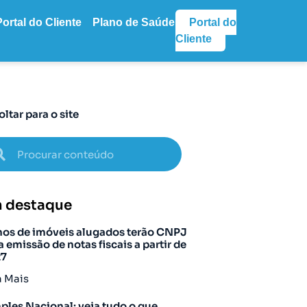
Portal do Cliente
Plano de Saúde
Portal do
Cliente
oltar para o site
 destaque
os de imóveis alugados terão CNPJ
a emissão de notas fiscais a partir de
27
a Mais
ples Nacional: veja tudo o que