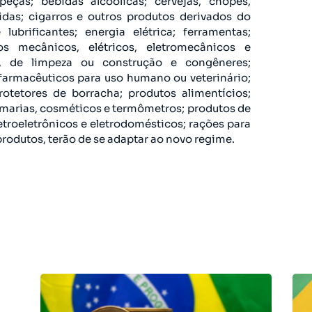
ças; bebidas alcoólicas; cervejas, chopes,
bidas; cigarros e outros produtos derivados do
ubrificantes; energia elétrica; ferramentas;
s mecânicos, elétricos, eletromecânicos e
os, de limpeza ou construção e congêneres;
armacêuticos para uso humano ou veterinário;
otetores de borracha; produtos alimentícios;
umarias, cosméticos e termômetros; produtos de
letroeletrônicos e eletrodomésticos; rações para
rodutos, terão de se adaptar ao novo regime.