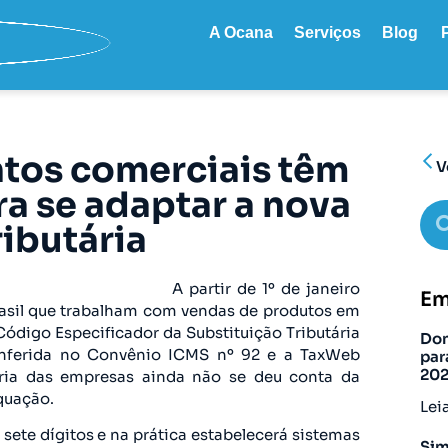
A Ocana
Serviços
Blog
tos comerciais têm
V
a se adaptar a nova
ributária
A partir de 1º de janeiro
Em
rasil que trabalham com vendas de produtos em
Código Especificador da Substituição Tributária
Don
onferida no Convênio ICMS nº 92 e a TaxWeb
par
20
oria das empresas ainda não se deu conta da
quação.
Lei
ete dígitos e na prática estabelecerá sistemas
Sim