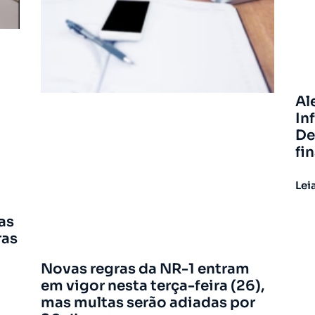
Al
In
De
fi
Lei
as
ras
Novas regras da NR-1 entram
em vigor nesta terça-feira (26),
mas multas serão adiadas por