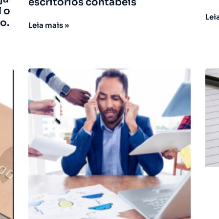
escritórios contábeis
l o
Lei
o.
Leia mais »