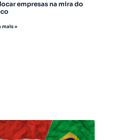
locar empresas na mira do
sco
a mais »