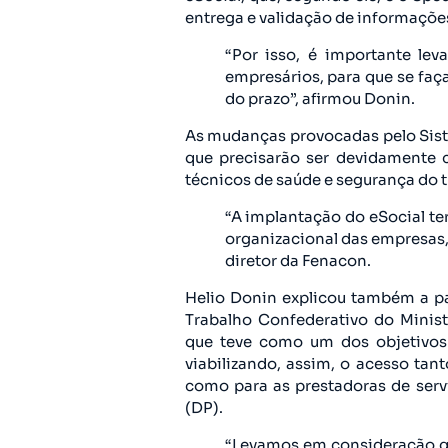
entrega e validação de informações
“Por isso, é importante lev
empresários, para que se faç
do prazo”, afirmou Donin.
As mudanças provocadas pelo Siste
que precisarão ser devidamente c
técnicos de saúde e segurança do 
“A implantação do eSocial ter
organizacional das empresas, 
diretor da Fenacon.
Helio Donin explicou também a p
Trabalho Confederativo do Minist
que teve como um dos objetivos
viabilizando, assim, o acesso ta
como para as prestadoras de serv
(DP).
“Levamos em consideração qu