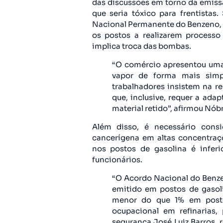
das discussões em torno da emiss
que seria tóxico para frentista
Nacional Permanente do Benzeno, 
os postos a realizarem process
implica troca das bombas.
“O comércio apresentou uma 
vapor de forma mais simp
trabalhadores insistem na 
que, inclusive, requer a ad
material retido”, afirmou Nób
Além disso, é necessário cons
cancerígena em altas concentraç
nos postos de gasolina é infer
funcionários.
“O Acordo Nacional do Benz
emitido em postos de gasoli
menor do que 1% em posto
ocupacional em refinarias,
segurança José Luiz Barros, 