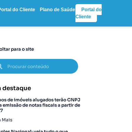
Portal do Cliente
Plano de Saúde
Portal do
Cliente
oltar para o site
 destaque
os de imóveis alugados terão CNPJ
a emissão de notas fiscais a partir de
27
a Mais
ples Nacional: veja tudo o que