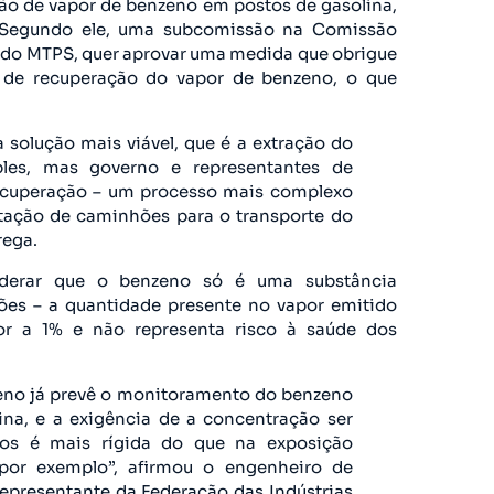
ão de vapor de benzeno em postos de gasolina,
s. Segundo ele, uma subcomissão na Comissão
do MTPS, quer aprovar uma medida que obrigue
o de recuperação do vapor de benzeno, o que
solução mais viável, que é a extração do
les, mas governo e representantes de
recuperação – um processo mais complexo
aptação de caminhões para o transporte do
rega.
iderar que o benzeno só é uma substância
ões – a quantidade presente no vapor emitido
ior a 1% e não representa risco à saúde dos
eno já prevê o monitoramento do benzeno
na, e a exigência de a concentração ser
s é mais rígida do que na exposição
 por exemplo”, afirmou o engenheiro de
representante da Federação das Indústrias