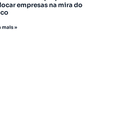
locar empresas na mira do
sco
a mais »