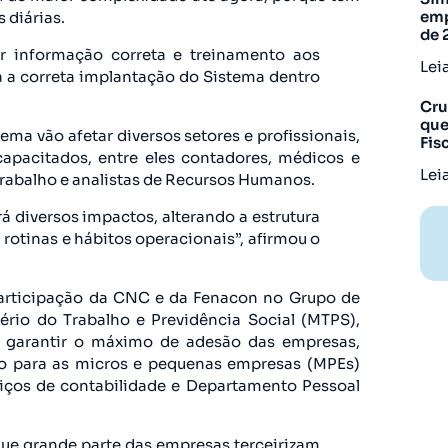
emp
 diárias.
de 
ar informação correta e treinamento aos
Lei
a a correta implantação do Sistema dentro
Cru
que
ma vão afetar diversos setores e profissionais,
Fis
apacitados, entre eles contadores, médicos e
Lei
trabalho e analistas de Recursos Humanos.
á diversos impactos, alterando a estrutura
rotinas e hábitos operacionais”, afirmou o
articipação da CNC e da Fenacon no Grupo de
ério do Trabalho e Previdência Social (MTPS),
 garantir o máximo de adesão das empresas,
nto para as micros e pequenas empresas (MPEs)
iços de contabilidade e Departamento Pessoal
e grande parte das empresas terceirizam