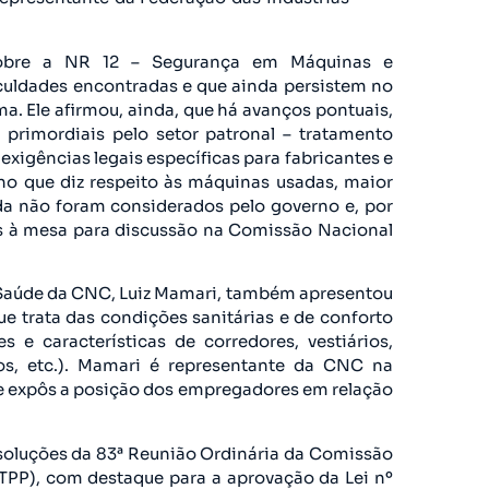
sobre a NR 12 – Segurança em Máquinas e
iculdades encontradas e que ainda persistem no
a. Ele afirmou, ainda, que há avanços pontuais,
primordiais pelo setor patronal – tratamento
xigências legais específicas para fabricantes e
 no que diz respeito às máquinas usadas, maior
nda não foram considerados pelo governo e, por
s à mesa para discussão na Comissão Nacional
e Saúde da CNC, Luiz Mamari, também apresentou
ue trata das condições sanitárias e de conforto
s e características de corredores, vestiários,
tos, etc.). Mamari é representante da CNC na
 e expôs a posição dos empregadores em relação
oluções da 83ª Reunião Ordinária da Comissão
CTPP), com destaque para a aprovação da Lei nº