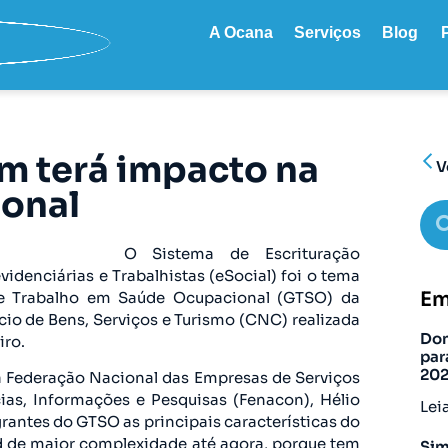
A Ocana
Serviços
Blog
m terá impacto na
V
onal
O Sistema de Escrituração
videnciárias e Trabalhistas (eSocial) foi o tema
Em
de Trabalho em Saúde Ocupacional (GTSO) da
o de Bens, Serviços e Turismo (CNC) realizada
Don
iro.
par
20
da Federação Nacional das Empresas de Serviços
ias, Informações e Pesquisas (Fenacon), Hélio
Lei
rantes do GTSO as principais características do
ed de maior complexidade até agora, porque tem
Sim