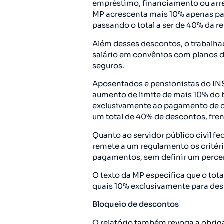
empréstimo, financiamento ou arre
MP acrescenta mais 10% apenas par
passando o total a ser de 40% da 
Além desses descontos, o trabalha
salário em convênios com planos de
seguros.
Aposentados e pensionistas do IN
aumento de limite de mais 10% do 
exclusivamente ao pagamento de ca
um total de 40% de descontos, fren
Quanto ao servidor público civil fed
remete a um regulamento os critér
pagamentos, sem definir um percen
O texto da MP especifica que o tot
quais 10% exclusivamente para desp
Bloqueio de descontos
O relatório também revoga a obri