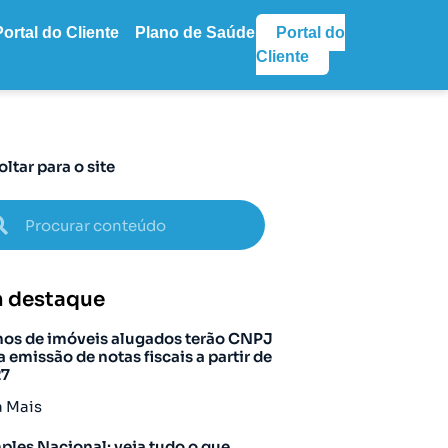
Portal do Cliente
Plano de Saúde
Portal do
Cliente
oltar para o site
 destaque
os de imóveis alugados terão CNPJ
a emissão de notas fiscais a partir de
27
a Mais
ples Nacional: veja tudo o que