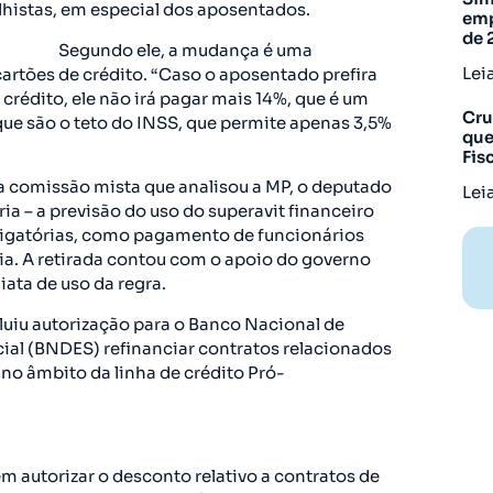
lhistas, em especial dos aposentados.
emp
de 
Segundo ele, a mudança é uma
Lei
cartões de crédito. “Caso o aposentado prefira
crédito, ele não irá pagar mais 14%, que é um
Cru
s que são o teto do INSS, que permite apenas 3,5%
que
Fis
 na comissão mista que analisou a MP, o deputado
Lei
ria – a previsão do uso do superavit financeiro
rigatórias, como pagamento de funcionários
ia. A retirada contou com o apoio do governo
ata de uso da regra.
luiu autorização para o Banco Nacional de
al (BNDES) refinanciar contratos relacionados
no âmbito da linha de crédito Pró-
 autorizar o desconto relativo a contratos de