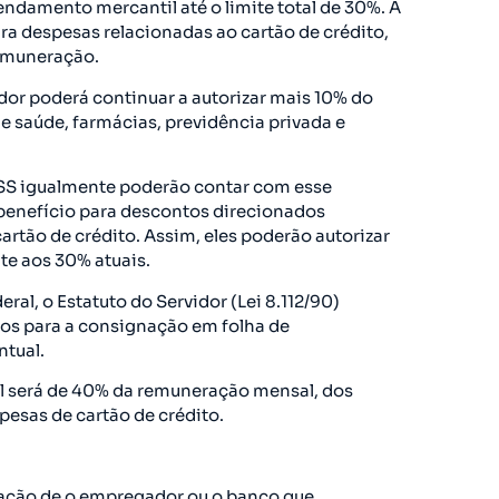
ndamento mercantil até o limite total de 30%. A
a despesas relacionadas ao cartão de crédito,
remuneração.
dor poderá continuar a autorizar mais 10% do
 saúde, farmácias, previdência privada e
SS igualmente poderão contar com esse
benefício para descontos direcionados
rtão de crédito. Assim, eles poderão autorizar
te aos 30% atuais.
eral, o Estatuto do Servidor (Lei 8.112/90)
ios para a consignação em folha de
tual.
al será de 40% da remuneração mensal, dos
esas de cartão de crédito.
gação de o empregador ou o banco que