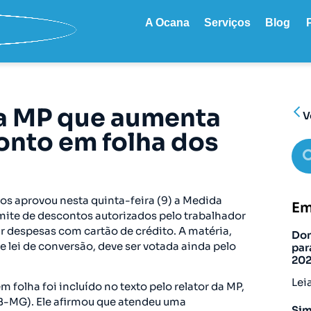
A Ocana
Serviços
Blog
a MP que aumenta
V
onto em folha dos
s aprovou nesta quinta-feira (9) a Medida
Em
imite de descontos autorizados pelo trabalhador
r despesas com cartão de crédito. A matéria,
Don
 lei de conversão, deve ser votada ainda pelo
par
20
Lei
folha foi incluído no texto pelo relator da MP,
-MG). Ele afirmou que atendeu uma
Sim