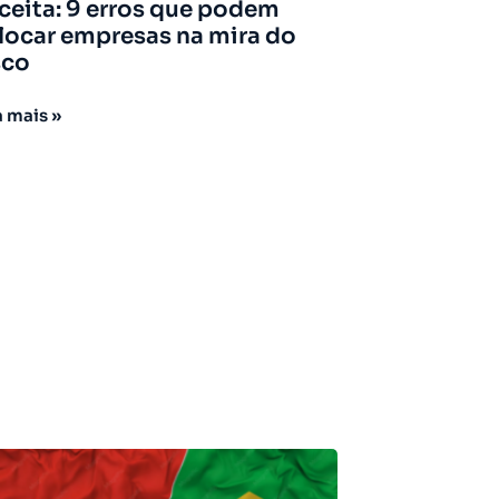
ceita: 9 erros que podem
locar empresas na mira do
sco
a mais »