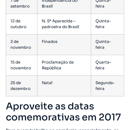
7 de
Independência do
Quinta-
setembro
Brasil
feira
12 de
N. Sª Aparecida –
Quinta-
outubro
padroeira do Brasil
feira
2 de
Finados
Quinta-
novembro
feira
15 de
Proclamação da
Quarta-
novembro
República
feira
25 de
Natal
Segunda-
dezembro
feira
Aproveite as datas
comemorativas em 2017