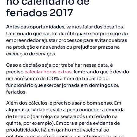
no calendário de
feriados 2017
Antes das oportunidades
, vamos falar dos desafios.
Um feriado que cai em dia útil quase sempre exige do
empreendedor ajustar processos para evitar quebras
na produção e nas vendas ou prejudicar prazos na
execução de serviços.
Caso a decisão seja por trabalhar nessa data, é
preciso
calcular horas extras
, lembrando que é devido
um acréscimo de 100% à hora de trabalho do
funcionário que exercer jornada em domingos ou
feriados.
Além dos cálculos, é
preciso usar o bom senso
. Em
algumas atividades, vale a pena conceder a emenda
de feriado (dar folga na sexta após um feriado na
quinta, por exemplo). Embora a perda evidente de
produtividade, há um ganho motivacional ao
colaborador. Você só precisa garantir que o dia não