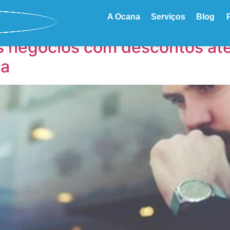
A Ocana
Serviços
Blog
s negócios com descontos at
ia