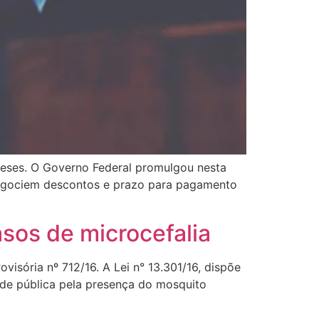
ses. O Governo Federal promulgou nesta
s negociem descontos e prazo para pagamento
sos de microcefalia
visória nº 712/16. A Lei n° 13.301/16, dispõe
úde pública pela presença do mosquito