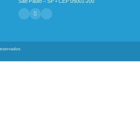
São Paulo – SP • CEP 05001-200
reservados.