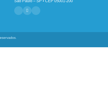
São Paulo – SP • CEP 05001-200
reservados.