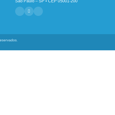
São Paulo – SP • CEP 05001-200
reservados.