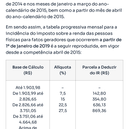
de 2014 e nos meses de janeiro a março do ano-
calendário de 2015, bem como a partir do mês de abril
do ano-calendário de 2015.
Em sendo assim, a tabela progressiva mensal para a
incidência do imposto sobre a renda das pessoas
físicas para fatos geradores que ocorrerem
a partir de
1º de janeiro de 2019
é a seguir reproduzida, em vigor
desde a competência abril de 2015:
Base de Cálculo
Alíquota
Parcela a Deduzir
(R$)
(%)
do IR (R$)
Até 1.903,98
–
–
De 1.903,99 até
7,5
142,80
2.826,65
15
354,80
De 2.826,66 até
22,5
636,13
3.751,05
27,5
869,36
De 3.751,06 até
4.664,68
Acima de