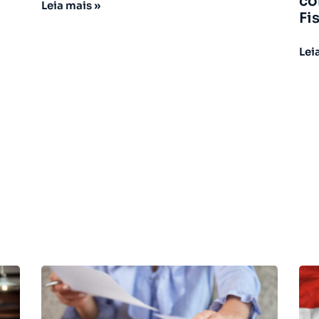
co
Leia mais »
Fi
Lei