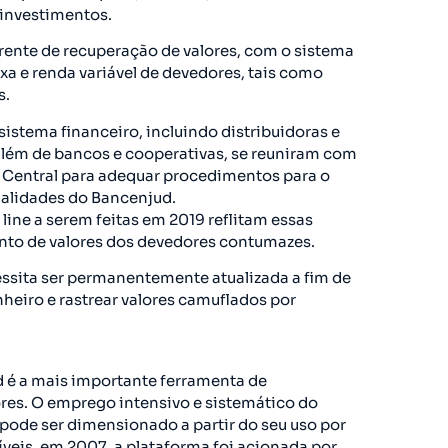
investimentos.
ente de recuperação de valores, com o sistema
fixa e renda variável de devedores, tais como
s.
sistema financeiro, incluindo distribuidoras e
 além de bancos e cooperativas, se reuniram com
 Central para adequar procedimentos para o
alidades do Bancenjud.
line a serem feitas em 2019 reflitam essas
nto de valores dos devedores contumazes.
essita ser permanentemente atualizada a fim de
nheiro e rastrear valores camuflados por
d é a mais importante ferramenta de
res. O emprego intensivo e sistemático do
pode ser dimensionado a partir do seu uso por
íveis, em 2007, a plataforma foi acionada por