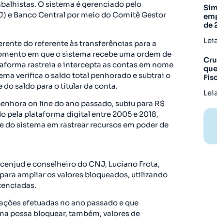
abalhistas. O sistema é gerenciado pelo
Sim
) e Banco Central por meio do Comitê Gestor
emp
de 
Lei
erente do referente às transferências para a
momento em que o sistema recebe uma ordem de
Cru
ataforma rastreia e intercepta as contas em nome
que
ema verifica o saldo total penhorado e subtrai o
Fis
e do saldo para o titular da conta.
Lei
penhora on line do ano passado, subiu para R$
 pela plataforma digital entre 2005 e 2018,
do sistema em rastrear recursos em poder de
enjud e conselheiro do CNJ, Luciano Frota,
para ampliar os valores bloqueados, utilizando
tenciadas.
ações efetuadas no ano passado e que
rma possa bloquear, também, valores de