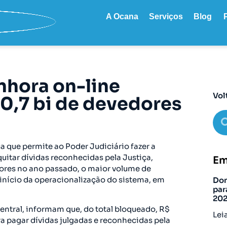
A Ocana
Serviços
Blog
nhora on-line
Vol
0,7 bi de devedores
a que permite ao Poder Judiciário fazer a
quitar dívidas reconhecidas pela Justiça,
Em
ores no ano passado, o maior volume de
início da operacionalização do sistema, em
Don
par
20
entral, informam que, do total bloqueado, R$
Lei
a pagar dívidas julgadas e reconhecidas pela