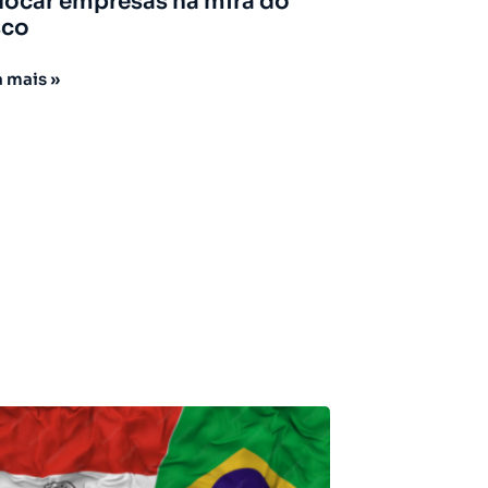
locar empresas na mira do
sco
a mais »