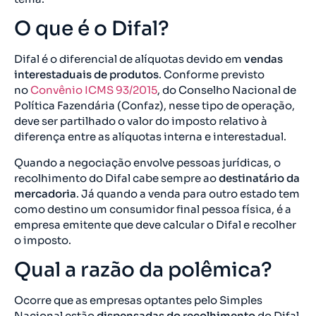
O que é o Difal?
Difal é o diferencial de alíquotas devido em
vendas
interestaduais de produtos
. Conforme previsto
no
Convênio ICMS 93/2015
, do Conselho Nacional de
Política Fazendária (Confaz), nesse tipo de operação,
deve ser partilhado o valor do imposto relativo à
diferença entre as alíquotas interna e interestadual.
Quando a negociação envolve pessoas jurídicas, o
recolhimento do Difal cabe sempre ao
destinatário da
mercadoria
. Já quando a venda para outro estado tem
como destino um consumidor final pessoa física, é a
empresa emitente que deve calcular o Difal e recolher
o imposto.
Qual a razão da polêmica?
Ocorre que as empresas optantes pelo Simples
Nacional estão
dispensadas do recolhimento
do Difal.