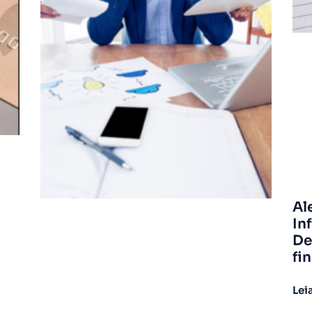
Al
In
De
fi
Lei