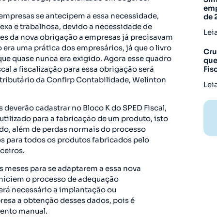
emp
 empresas se antecipem a essa necessidade,
de 
exa e trabalhosa, devido a necessidade de
Lei
es da nova obrigação a empresas já precisavam
o era uma prática dos empresários, já que o livro
Cru
que quase nunca era exigido. Agora esse quadro
que
scal a fiscalização para essa obrigação será
Fis
r tributário da Confirp Contabilidade, Welinton
Lei
 deverão cadastrar no Bloco K do SPED Fiscal,
 utilizado para a fabricação de um produto, isto
do, além de perdas normais do processo
s para todos os produtos fabricados pelo
ceiros.
 meses para se adaptarem a essa nova
iniciem o processo de adequação
erá necessário a implantação ou
esa a obtenção desses dados, pois é
mento manual.