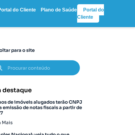
Portal do Cliente
Plano de Saúde
Portal do
Cliente
oltar para o site
 destaque
os de imóveis alugados terão CNPJ
a emissão de notas fiscais a partir de
27
a Mais
ples Nacional: veja tudo o que