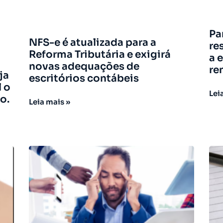
Pa
NFS-e é atualizada para a
re
Reforma Tributária e exigirá
a 
novas adequações de
re
ja
escritórios contábeis
l o
Lei
o.
Leia mais »