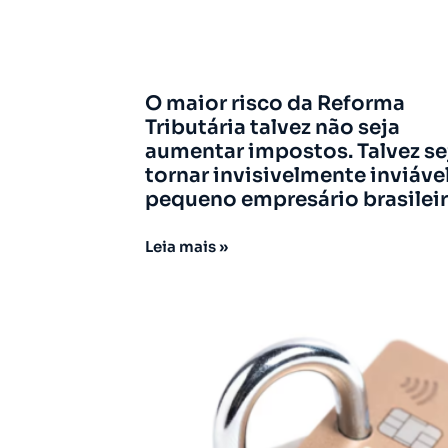
O maior risco da Reforma
Tributária talvez não seja
aumentar impostos. Talvez se
tornar invisivelmente inviáve
pequeno empresário brasileir
Leia mais »