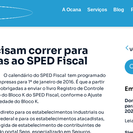
A Ocana
Serviços
Blog
isam correr para
V
as ao SPED Fiscal
O calendário do SPED Fiscal tem programado
sas para 1º de janeiro de 2016. É que a partir
Em
obrigadas a enviar o livro Registro de Controle
 do Bloco K do SPED Fiscal, conforme o Ajuste
Don
iedade do Bloco K.
par
20
direto para os estabelecimentos industriais ou
federal e para os estabelecimentos atacadistas,
Lei
xigida de estabelecimento de contribuintes de
do portal Segs, especializado em Seguros.
Sim