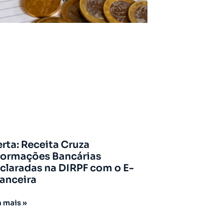
erta: Receita Cruza
formações Bancárias
claradas na DIRPF com o E-
nanceira
a mais »