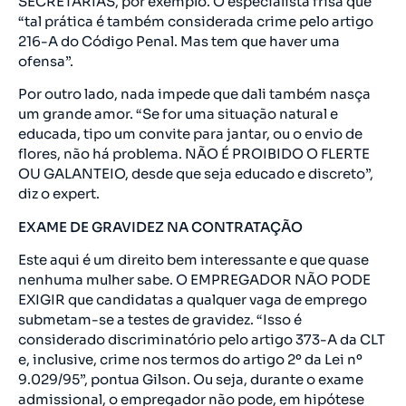
SECRETÁRIAS, por exemplo. O especialista frisa que
“tal prática é também considerada crime pelo artigo
216-A do Código Penal. Mas tem que haver uma
ofensa”.
Por outro lado, nada impede que dali também nasça
um grande amor. “Se for uma situação natural e
educada, tipo um convite para jantar, ou o envio de
flores, não há problema. NÃO É PROIBIDO O FLERTE
OU GALANTEIO, desde que seja educado e discreto”,
diz o expert.
EXAME DE GRAVIDEZ NA CONTRATAÇÃO
Este aqui é um direito bem interessante e que quase
nenhuma mulher sabe. O EMPREGADOR NÃO PODE
EXIGIR que candidatas a qualquer vaga de emprego
submetam-se a testes de gravidez. “Isso é
considerado discriminatório pelo artigo 373-A da CLT
e, inclusive, crime nos termos do artigo 2º da Lei nº
9.029/95”, pontua Gilson. Ou seja, durante o exame
admissional, o empregador não pode, em hipótese