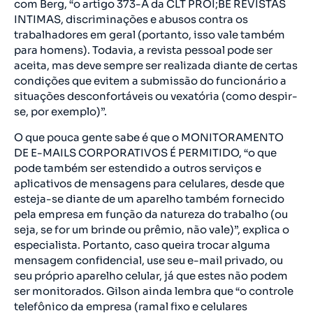
com Berg, “o artigo 373-A da CLT PROÍ;BE REVISTAS
INTIMAS, discriminações e abusos contra os
trabalhadores em geral (portanto, isso vale também
para homens). Todavia, a revista pessoal pode ser
aceita, mas deve sempre ser realizada diante de certas
condições que evitem a submissão do funcionário a
situações desconfortáveis ou vexatória (como despir-
se, por exemplo)”.
O que pouca gente sabe é que o MONITORAMENTO
DE E-MAILS CORPORATIVOS É PERMITIDO, “o que
pode também ser estendido a outros serviços e
aplicativos de mensagens para celulares, desde que
esteja-se diante de um aparelho também fornecido
pela empresa em função da natureza do trabalho (ou
seja, se for um brinde ou prêmio, não vale)”, explica o
especialista. Portanto, caso queira trocar alguma
mensagem confidencial, use seu e-mail privado, ou
seu próprio aparelho celular, já que estes não podem
ser monitorados. Gilson ainda lembra que “o controle
telefônico da empresa (ramal fixo e celulares